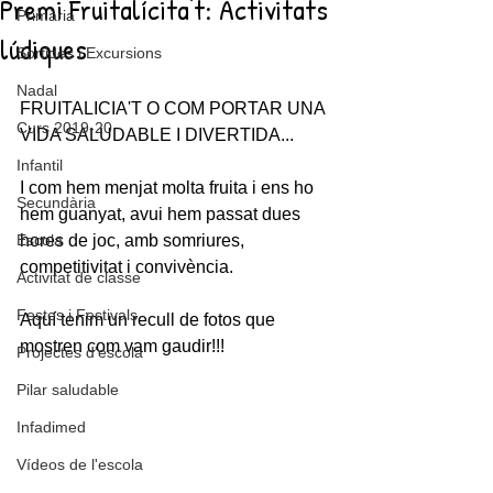
Premi Fruitalícita't: Activitats
Primària
lúdiques
Sortides i Excursions
Nadal
FRUITALICIA'T O COM PORTAR UNA 
Curs 2019-20
VIDA SALUDABLE I DIVERTIDA...
Infantil
I com hem menjat molta fruita i ens ho 
Secundària
hem guanyat, avui hem passat dues 
Escola
hores de joc, amb somriures, 
competitivitat i convivència. 
Activitat de classe
Festes i Festivals
Aquí tenim un recull de fotos que 
mostren com vam gaudir!!!
Projectes d'escola
Pilar saludable
Infadimed
Vídeos de l'escola