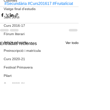
Colònies
#Secundària
#Curs201617
#Fruitalíciat
Viatge final d'estudis
Sant Jordi
Curs 2016-17
Fòrum literari
Article educatiu
Ver todo
Entradas recientes
Preinscripció i matrícula
Curs 2020-21
Festival Primavera
Pilart
Curs 2020-21