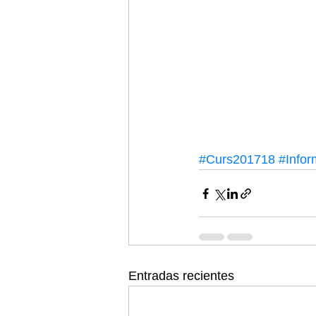
#Curs201718
#Infor
Entradas recientes