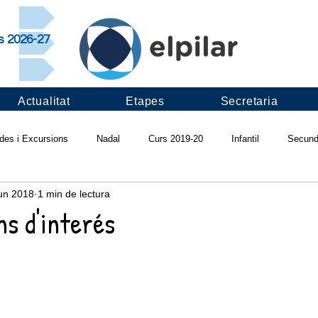
rs 2026-27
Actualitat
Etapes
Secretaria
ides i Excursions
Nadal
Curs 2019-20
Infantil
Secund
jun 2018
1 min de lectura
ivals
Projectes d'escola
Pilar saludable
Infadimed
Ví
s d'interés
Apadrinament lector
Revista "Ull del Pilar"
Curs 2018-19
I
s 2017-18
Fruitalícia't
Pràctiques LAB
Cantània
Colò