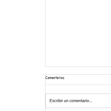
Comentarios
#Aquí prou Bullying
Escribir un comentario...