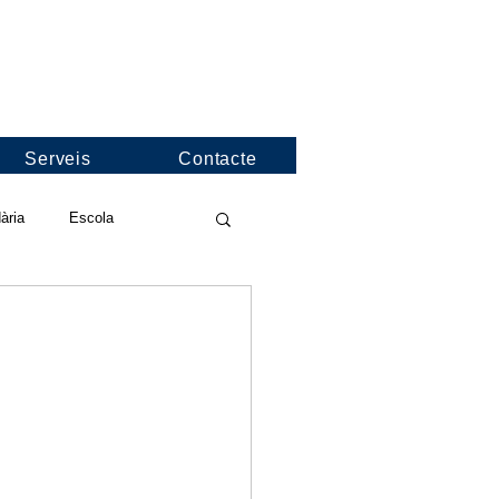
Serveis
Contacte
ària
Escola
deos de l'escola
nformació
Jocs Florals
nies