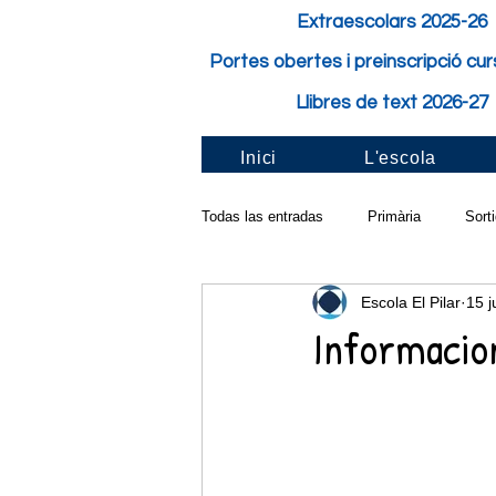
Extraescolars 2025-26
Portes obertes i preinscripció cu
Llibres de text 2026-27
Inici
L'escola
Todas las entradas
Primària
Sort
Escola El Pilar
15 
Activitat de classe
Festes i Fest
Informacion
Pilar solidari
Santa Cecília
Taller a l'aula
Carnaval
Cur