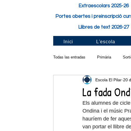
Extraescolars 2025-26
Portes obertes i preinscripció cu
Llibres de text 2026-27
Inici
L'escola
Todas las entradas
Primària
Sort
Escola El Pilar
20 d
Activitat de classe
Festes i Fest
La fada Ond
Els alumnes de cicle 
Pilar solidari
Santa Cecília
Ondina i el músic Pra
hauríem de fer aques
van portar el llibre d
Taller a l'aula
Carnaval
Cur