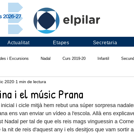
rs 2026-27
Actualitat
Etapes
Secretaria
ides i Excursions
Nadal
Curs 2019-20
Infantil
Secund
ic 2020
1 min de lectura
ivals
Projectes d'escola
Pilar saludable
Infadimed
Ví
ina i el músic Prana
inicial i cicle mitjà hem rebut una súper sorpresa nadale
Apadrinament lector
Revista "Ull del Pilar"
Curs 2018-19
I
na ens van enviar un vídeo a l'escola. Allà ens explicave
t Nadal per tal de que els reis mags vinguessin a Corne
e la nit de reis d'aquest any i els desitjos que vam sortir a
s 2017-18
Fruitalícia't
Pràctiques LAB
Cantània
Colò