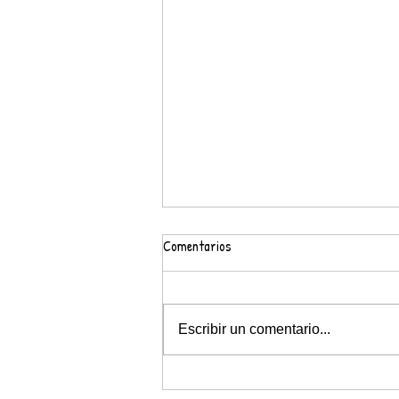
Comentarios
#Aquí prou Bullying
Escribir un comentario...