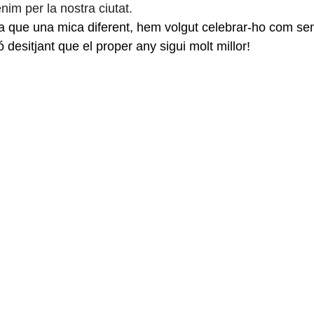
im per la nostra ciutat. 
a que una mica diferent, hem volgut celebrar-ho com s
ó desitjant que el proper any sigui molt millor! 
Curs 2016-17