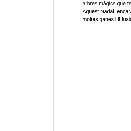
arbres màgics que ten
Aquest Nadal, encar
moltes ganes i il·lusi
Viatge final d'estudis
Sant Jordi