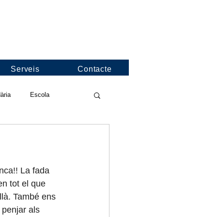
Serveis
Contacte
ària
Escola
deos de l'escola
nca!! La fada 
nformació
Jocs Florals
n tot el que 
llà. També ens 
 penjar als 
nies