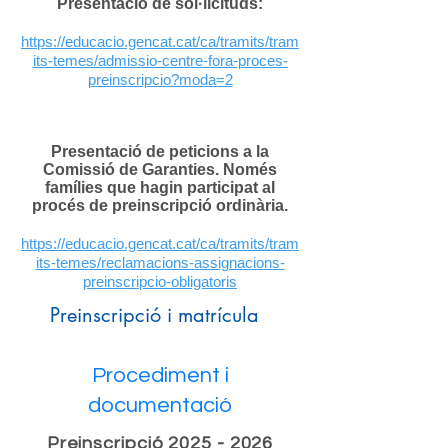
Presentació de sol·licituds:
https://educacio.gencat.cat/ca/tramits/tram
its-temes/admissio-centre-fora-proces-
p
reinscripcio?moda=2
Presentació de peticions a la
Comissió de Garanties. Només
famílies que hagin participat al
procés de preinscripció ordinària.
https://educacio.gencat.cat/ca/tramits/tram
its-temes/reclamacions-assignacions-
preinscripcio-obligatoris
Preinscripció i matrícula
Procediment i
documentació
​Preinscripció
2025 - 2026