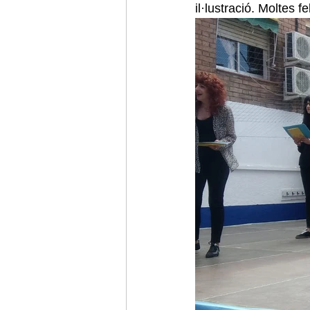
il·lustració. Moltes f
Viatge final d'estudis
Sant Jordi