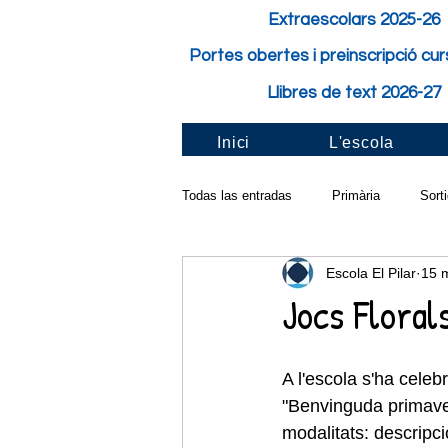
Extraescolars 2025-26
Portes obertes i preinscripció cu
Llibres de text 2026-27
Inici
L'escola
Todas las entradas
Primària
Sort
Escola El Pilar
15 
Activitat de classe
Festes i Fest
Jocs Floral
Pilar solidari
Santa Cecília
A l'escola s'ha celeb
"Benvinguda primavera
modalitats: descripci
Taller a l'aula
Carnaval
Cur