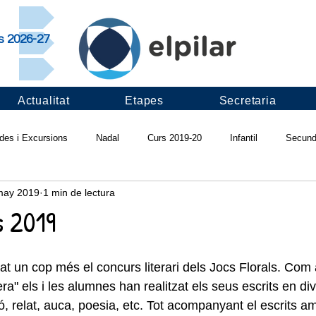
rs 2026-27
Actualitat
Etapes
Secretaria
ides i Excursions
Nadal
Curs 2019-20
Infantil
Secund
may 2019
1 min de lectura
ivals
Projectes d'escola
Pilar saludable
Infadimed
Ví
s 2019
Apadrinament lector
Revista "Ull del Pilar"
Curs 2018-19
I
rat un cop més el concurs literari dels Jocs Florals. Com
" els i les alumnes han realitzat els seus escrits en di
ó, relat, auca, poesia, etc. Tot acompanyant el escrits a
s 2017-18
Fruitalícia't
Pràctiques LAB
Cantània
Colò