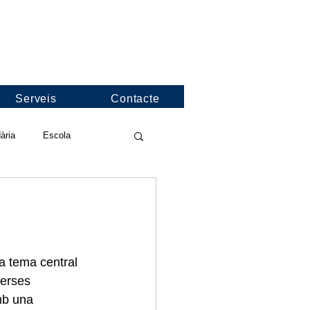
Serveis
Contacte
ària
Escola
deos de l'escola
nformació
Jocs Florals
 a tema central 
verses 
mb una 
nies