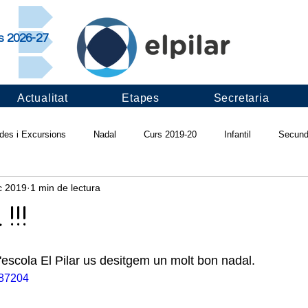
rs 2026-27
Actualitat
Etapes
Secretaria
ides i Excursions
Nadal
Curs 2019-20
Infantil
Secund
c 2019
1 min de lectura
ivals
Projectes d'escola
Pilar saludable
Infadimed
Ví
!!!
Apadrinament lector
Revista "Ull del Pilar"
Curs 2018-19
I
l'escola El Pilar us desitgem un molt bon nadal.
287204
s 2017-18
Fruitalícia't
Pràctiques LAB
Cantània
Colò