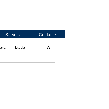
Serveis
Contacte
ària
Escola
deos de l'escola
nformació
Jocs Florals
nies