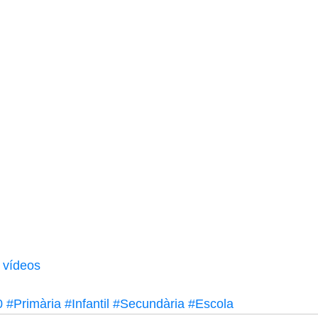
Curs 2016-17
s vídeos
0
#Primària
#Infantil
#Secundària
#Escola