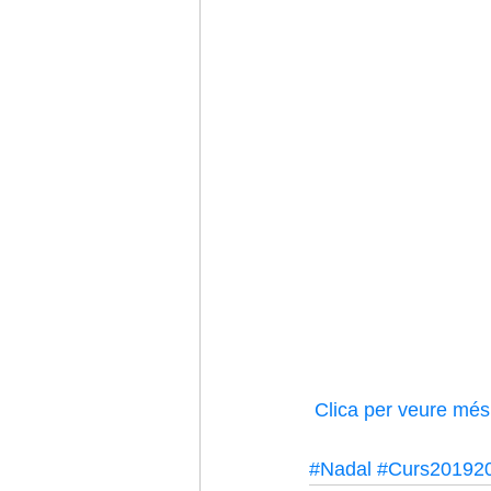
Viatge final d'estudis
Sant Jordi
 Clica per veure mé
#Nadal
#Curs20192