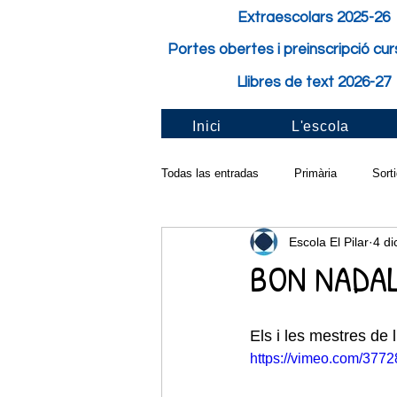
Extraescolars 2025-26
Portes obertes i preinscripció cu
Llibres de text 2026-27
Inici
L'escola
Todas las entradas
Primària
Sort
Escola El Pilar
4 di
Activitat de classe
Festes i Fest
BON NADAL 
Pilar solidari
Santa Cecília
Els i les mestres de 
https://vimeo.com/377
Taller a l'aula
Carnaval
Cur