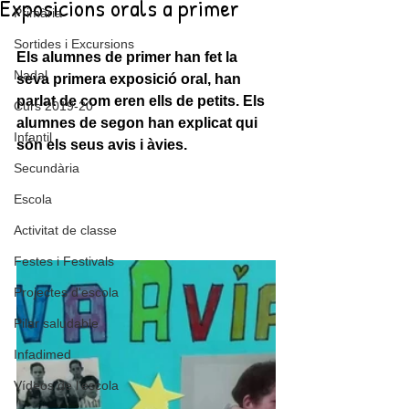
Exposicions orals a primer
Primària
Sortides i Excursions
Els alumnes de primer han fet la 
Nadal
seva primera exposició oral, han 
parlat de com eren ells de petits. Els 
Curs 2019-20
alumnes de segon han explicat qui 
Infantil
són els seus avis i àvies.
Secundària
Escola
Activitat de classe
Festes i Festivals
Projectes d'escola
Pilar saludable
Infadimed
Vídeos de l'escola