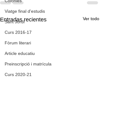
Colònies
Viatge final d'estudis
Ver todo
Entradas recientes
Sant Jordi
Curs 2016-17
Fòrum literari
Article educatiu
Preinscripció i matrícula
Curs 2020-21
Festival Primavera
Pilart
Curs 2020-21