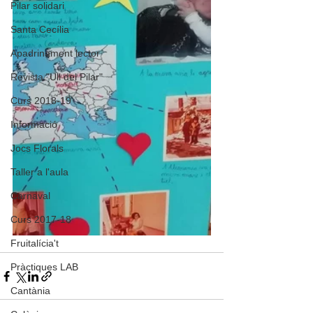
Pilar solidari
Santa Cecília
Apadrinament lector
Revista "Ull del Pilar"
Curs 2018-19
Informació
Jocs Florals
Taller a l'aula
Carnaval
Curs 2017-18
Fruitalícia't
Pràctiques LAB
Cantània