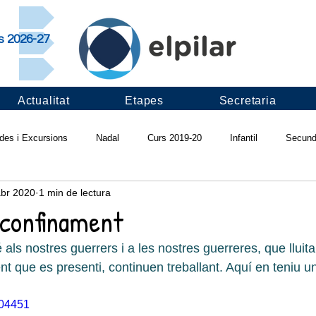
rs 2026-27
Actualitat
Etapes
Secretaria
ides i Excursions
Nadal
Curs 2019-20
Infantil
Secund
abr 2020
1 min de lectura
ivals
Projectes d'escola
Pilar saludable
Infadimed
Ví
 confinament
ls nostres guerrers i a les nostres guerreres, que lluita
Apadrinament lector
Revista "Ull del Pilar"
Curs 2018-19
I
nt que es presenti, continuen treballant. Aquí en teniu u
304451
s 2017-18
Fruitalícia't
Pràctiques LAB
Cantània
Colò