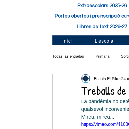
Extraescolars 2025-26
Portes obertes i preinscripció cu
Llibres de text 2026-27
Inici
L'escola
Todas las entradas
Primària
Sort
Escola El Pilar
24 
Activitat de classe
Festes i Fest
Treballs de
La pandèmia no deté a
Pilar solidari
Santa Cecília
qualsevol inconvenie
Mireu, mireu...
https://vimeo.com/410
Taller a l'aula
Carnaval
Cur