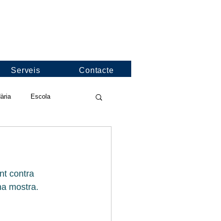
Serveis
Contacte
ària
Escola
deos de l'escola
nt contra 
nformació
Jocs Florals
na mostra. 
nies