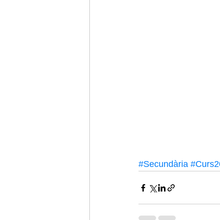
#Secundària
#Curs2