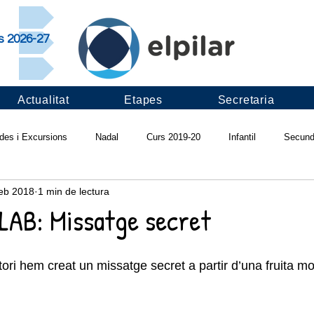
rs 2026-27
Actualitat
Etapes
Secretaria
ides i Excursions
Nadal
Curs 2019-20
Infantil
Secund
feb 2018
1 min de lectura
ivals
Projectes d'escola
Pilar saludable
Infadimed
Ví
LAB: Missatge secret
Apadrinament lector
Revista "Ull del Pilar"
Curs 2018-19
I
ori hem creat un missatge secret a partir d’una fruita mo
s 2017-18
Fruitalícia't
Pràctiques LAB
Cantània
Colò