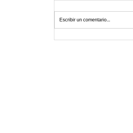
#Aquí prou Bullying
Escribir un comentario...