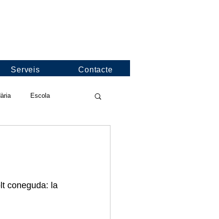
Serveis
Contacte
ària
Escola
deos de l'escola
nformació
Jocs Florals
lt coneguda: la 
nies