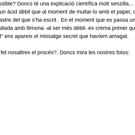
sible? Doncs té una explicació científica molt senzilla…
un àcid dèbil que al moment de mullar-lo amb el paper, deb
astre del que s’ha escrit . En el moment que es passa u
Curs 2016-17
 mullada amb llimona -al ser més dèbil- es crema primer qu
ent” ens apareix el missatge secret que havíem amagat.
et nosaltres el procés?. Doncs mira les nostres fotos: