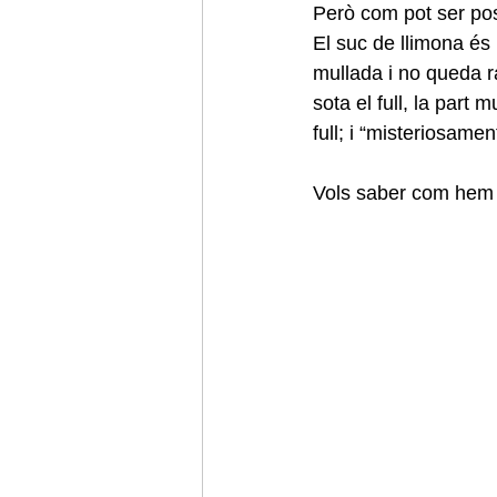
Però com pot ser pos
El suc de llimona és 
mullada i no queda r
Viatge final d'estudis
Sant Jordi
sota el full, la part
full; i “misteriosam
Vols saber com hem f