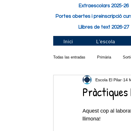
Extraescolars 2025-26
Portes obertes i preinscripció cu
Llibres de text 2026-27
Inici
L'escola
Todas las entradas
Primària
Sort
Escola El Pilar
14 
Activitat de classe
Festes i Fest
Pràctiques 
Pilar solidari
Santa Cecília
Aquest cop al laborat
llimona!
Taller a l'aula
Carnaval
Cur