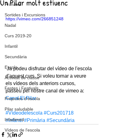
Un Pilar molt estiuenc
Primària
Sortides i Excursions
https://vimeo.com/266851248
Nadal
Curs 2019-20
Infantil
Secundària
Escola
 Ja podeu disfrutar del vídeo de l'escola 
d'aquest curs. Si voleu tornar a veure 
Activitat de classe
els vídeos dels anteriors cursos, 
Festes i Festivals
passeu pel nostre canal de vimeo a:  
Canal El Pilar
Projectes d'escola
Pilar saludable
#Vídeodelescola
#Curs201718
Infadimed
#Infantil
#Primària
#Secundària
Vídeos de l'escola