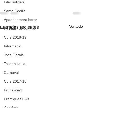
Pilar solidari
Santa Cecília
Apadrinament lector
Ver todo
Entradas recientes
Revista "Ull del Pilar"
Curs 2018-19
Informació
Jocs Florals
Taller a l'aula
Carnaval
Curs 2017-18
Fruitalícia't
Pràctiques LAB
Cantània