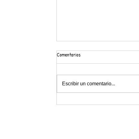
Comentarios
#Aquí prou Bullying
Escribir un comentario...