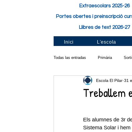
Extraescolars 2025-26
Portes obertes i preinscripció cu
Llibres de text 2026-27
Inici
L'escola
Todas las entradas
Primària
Sort
Escola El Pilar
31 
Activitat de classe
Festes i Fest
Treballem e
Pilar solidari
Santa Cecília
Els alumnes de 3r de
Sistema Solar i hem 
Taller a l'aula
Carnaval
Cur