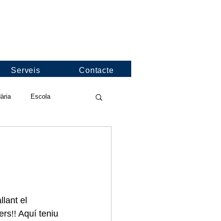
Serveis
Contacte
ària
Escola
deos de l'escola
nformació
Jocs Florals
lant el 
rs!! Aquí teniu 
nies