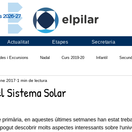
rs 2026-27
Actualitat
Etapes
Secretaria
ides i Excursions
Nadal
Curs 2019-20
Infantil
Secund
ene 2017
1 min de lectura
ivals
Projectes d'escola
Pilar saludable
Infadimed
Ví
l Sistema Solar
Apadrinament lector
Revista "Ull del Pilar"
Curs 2018-19
I
 primària, en aquestes últimes setmanes han estat trebal
pogut descobrir molts aspectes interessants sobre l'unive
s 2017-18
Fruitalícia't
Pràctiques LAB
Cantània
Colò