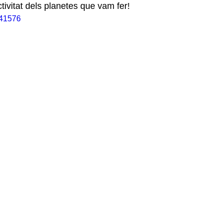
ctivitat dels planetes que vam fer! 
941576
Curs 2016-17