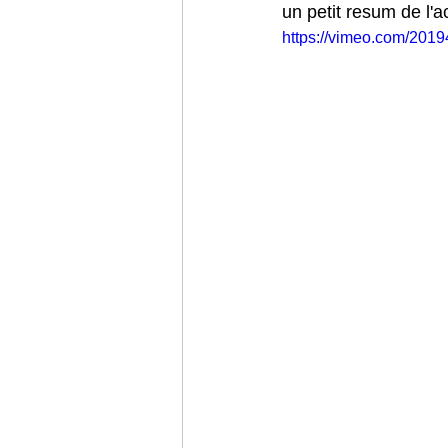
un petit resum de l'a
https://vimeo.com/201
Viatge final d'estudis
Sant Jordi