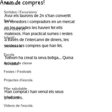
Anem de compres!
Primària
Sortides i Excursions
Avui els taurons de 2n s'han convertit 
Nadal
en venedors i compradors en un mercat 
on les parades les havien fet ells 
Curs 2019-20
mateixos. Han practicat sumes i restes 
Infantil
a través de l'intercanvi de diners, les 
ventes i les compres que han fet.
Secundària
Escola
Tothom ha creat la seva botiga... Quina 
Activitat de classe
feinada!
Festes i Festivals
Projectes d'escola
Pilar saludable
Han comprat i han venut els seus 
Infadimed
productes.
Vídeos de l'escola