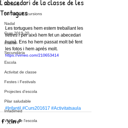
L'abecedari de la classe de les
Primària
Tortugues
Sortides i Excursions
Nadal
Les tortugues hem estem treballant les 
Curs 2019-20
lletres i per això hem fet un abecedari 
humà. Ens ho hem passat molt bé fent 
Infantil
les fotos i hem aprés molt.
Secundària
https://vimeo.com/210653414
Escola
Activitat de classe
Festes i Festivals
Projectes d'escola
Pilar saludable
#Infantil
#Curs201617
#Activitatsaula
Infadimed
Vídeos de l'escola