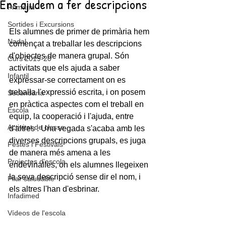
Ens ajudem a fer descripcions
Primària
Sortides i Excursions
Els alumnes de primer de primària hem 
Nadal
començat a treballar les descripcions 
d'objectes de manera grupal. Són 
Curs 2019-20
activitats que els ajuda a saber 
Infantil
expressar-se correctament on es 
treballa l'expressió escrita, i on posem 
Secundària
en pràctica aspectes com el treball en 
Escola
equip, la cooperació i l'ajuda, entre 
Activitat de classe
d'altres . Una vegada s'acaba amb les 
diverses descripcions grupals, es juga 
Festes i Festivals
de manera més amena a les 
Projectes d'escola
endevinalles, on els alumnes llegeixen 
la seva descripció sense dir el nom, i 
Pilar saludable
els altres l'han d'esbrinar. 
Infadimed
Vídeos de l'escola