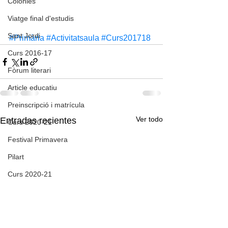
Colònies
Viatge final d'estudis
Sant Jordi
#Primària
#Activitatsaula
#Curs201718
Curs 2016-17
Fòrum literari
Article educatiu
Preinscripció i matrícula
Ver todo
Entradas recientes
Curs 2020-21
Festival Primavera
Pilart
Curs 2020-21