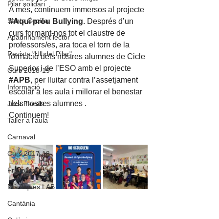
Pilar solidari
A més, continuem immersos al projecte 
Santa Cecília
#Aquí
 prou Bullying
. Després d’un 
curs formant-nos tot el claustre de 
Apadrinament lector
professors/es, ara toca el torn de la 
Revista "Ull del Pilar"
formació dels nostres alumnes de Cicle 
Superior i de l’ESO amb el projecte 
Curs 2018-19
#APB
, per lluitar contra l’assetjament 
Informació
escolar a les aula i millorar el benestar 
dels nostres alumnes . 
Jocs Florals
Continuem!
Taller a l'aula
Carnaval
Curs 2017-18
Fruitalícia't
Pràctiques LAB
Cantània