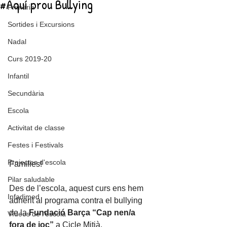
#Aquí prou Bullying
Primària
Sortides i Excursions
Nadal
Curs 2019-20
Infantil
Secundària
Escola
Activitat de classe
Festes i Festivals
Projectes d'escola
Families! 
Pilar saludable
Des de l’escola, aquest curs ens hem 
Infadimed
adherit al programa contra el bullying 
de la 
Fundació Barça
“Cap nen/a 
Vídeos de l'escola
fora de joc”
 a Cicle Mitjà. 